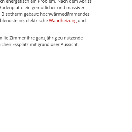
ch energetisch ein Problem. Nach dem Abriss
odenplatte ein gemütlicher und massiver
on Bisotherm gebaut: hochwärmedämmendes
rblendsteine, elektrische
Wandheizung
und
amilie Zimmer ihre ganzjährig zu nutzende
chen Essplatz mit grandioser Aussicht.