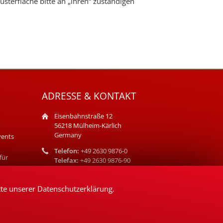
terfläche bitte an „ihren“ zuständigen
ADRESSE & KONTAKT
Eisenbahnstraße 12
56218 Mülheim-Kärlich
Germany
vents
Telefon:
+49 2630 9876-0
für
Telefax:
+49 2630 9876-90
E-Mail:
info@bisotherm.de
tte unserer
Datenschutzerklärung
.