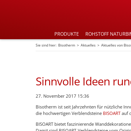
PRODUKTE
ROHSTOFF NATURBI
Sie sind hier:
Bisotherm
Aktuelles
Aktuelles von Bis
Sinnvolle Ideen r
27. November 2017 15:36
Bisotherm ist seit Jahrzehnten für nützliche I
die hochwertigen Verblendsteine
BISOART
auf 
BISOART bietet faszinierende Wanddekorationen 
Damit sind BISOART-Verblendsteine vom Origin