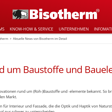
MS
KNOW-HOW & SERVICE
UNTERNEHMEN
INFOMAT
otherm
Aktuelle News von Bisotherm im Detail
und um Baustoffe und Baue
nnovationen rund um (Roh-)Baustoffe und -elemente bekannt. So br
den Markt.
für Interieur und Fassade, die die Optik und Haptik von Naturste
al nur schwer zu unterscheiden.