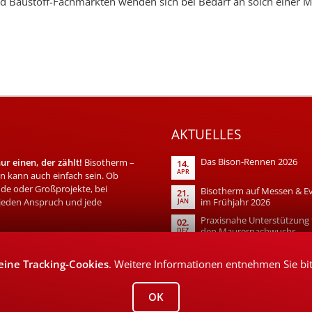
 Baustoff-Fachmärkten wenden sich bei Bedarf an solch einer Mus
AKTUELLES
Das Bison-Rennen 2026
r einen, der zählt!
Bisotherm –
14.
APR
 kann auch einfach sein. Ob
de oder Großprojekte, bei
Bisotherm auf Messen & E
21.
 jeden Anspruch und jede
im Frühjahr 2026
JAN
Praxisnahe Unterstützung 
02.
den Maurernachwuchs
DEZ
eine Tracking-Cookies
. Weitere Informationen entnehmen Sie bi
OK