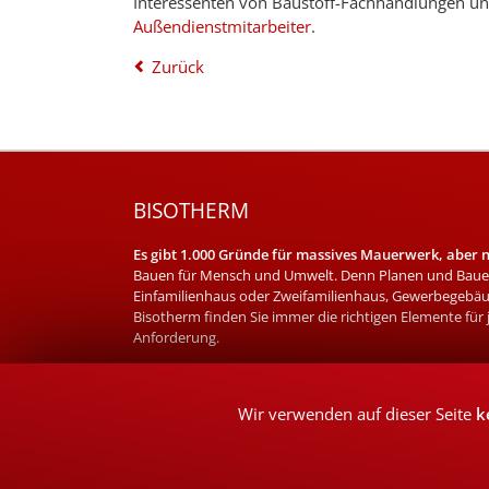
Interessenten von Baustoff-Fachhandlungen und
Außendienstmitarbeiter
.
Zurück
BISOTHERM
Es gibt 1.000 Gründe für massives Mauerwerk, aber nu
Bauen für Mensch und Umwelt. Denn Planen und Bauen
Einfamilienhaus oder Zweifamilienhaus, Gewerbegebäu
Bisotherm finden Sie immer die richtigen Elemente für
Anforderung.
Wir verwenden auf dieser Seite
k