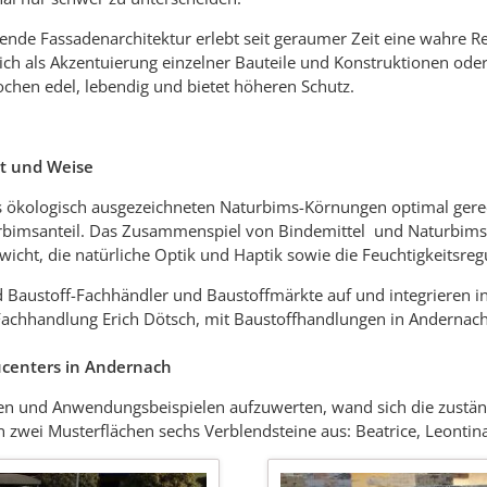
ende Fassadenarchitektur erlebt seit geraumer Zeit eine wahre Re
sich als Akzentuierung einzelner Bauteile und Konstruktionen od
ochen edel, lebendig und bietet höheren Schutz.
rt und Weise
s ökologisch ausgezeichneten Naturbims-Körnungen optimal gerec
bimsanteil. Das Zusammenspiel von Bindemittel und Naturbims so
Gewicht, die natürliche Optik und Haptik sowie die Feuchtigkeitsre
Baustoff-Fachhändler und Baustoffmärkte auf und integrieren in 
-Fachhandlung Erich Dötsch, mit Baustoffhandlungen in Andernac
ucenters in Andernach
n und Anwendungsbeispielen aufzuwerten, wand sich die zuständig
 zwei Musterflächen sechs Verblendsteine aus: Beatrice, Leontin