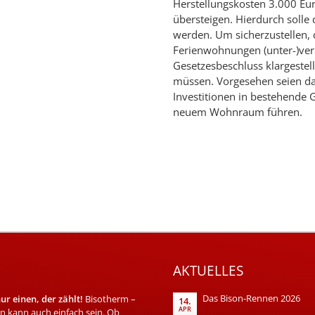
Herstellungskosten 3.000 Eu
übersteigen. Hierdurch soll
werden. Um sicherzustellen,
Ferienwohnungen (unter-)ver
Gesetzesbeschluss klargeste
müssen. Vorgesehen seien da
Investitionen in bestehende G
neuem Wohnraum führen.
AKTUELLES
Das Bison-Rennen 2026
r einen, der zählt!
Bisotherm –
14.
APR
 kann auch einfach sein. Ob