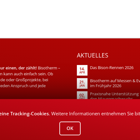
AKTUELLES
Das Bison-Rennen 2026
r einen, der zählt!
Bisotherm –
14.
APR
 kann auch einfach sein. Ob
de oder Großprojekte, bei
Bisotherm auf Messen & E
21.
 jeden Anspruch und jede
im Frühjahr 2026
JAN
Praxisnahe Unterstützung 
02.
den Maurernachwuchs
DEZ
eine Tracking-Cookies
. Weitere Informationen entnehmen Sie bi
OK