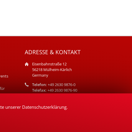
ADRESSE & KONTAKT
Eisenbahnstraße 12
56218 Mülheim-Kärlich
Germany
vents
Telefon:
+49 2630 9876-0
für
Telefax:
+49 2630 9876-90
E-Mail:
info@bisotherm.de
tte unserer
Datenschutzerklärung
.
Impressum
Datenschutz
AGB