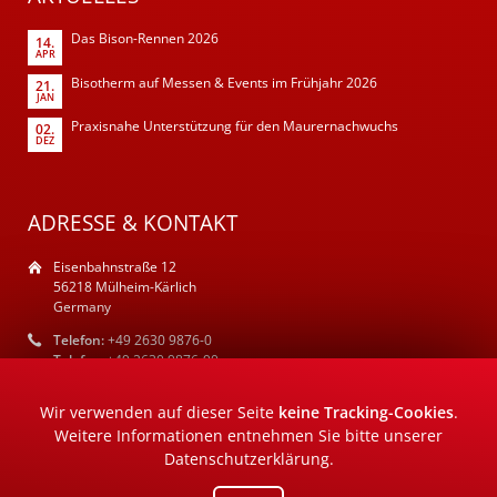
Das Bison-Rennen 2026
14.
APR
Bisotherm auf Messen & Events im Frühjahr 2026
21.
JAN
Praxisnahe Unterstützung für den Maurernachwuchs
02.
DEZ
ADRESSE & KONTAKT
Eisenbahnstraße 12
56218 Mülheim-Kärlich
Germany
Telefon:
+49 2630 9876-0
Telefax:
+49 2630 9876-90
E-Mail:
info@bisotherm.de
Wir verwenden auf dieser Seite
keine Tracking-Cookies
.
Weitere Informationen entnehmen Sie bitte unserer
Datenschutzerklärung
.