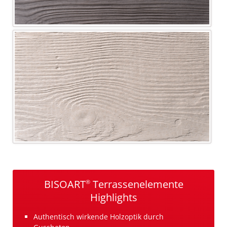
BISOART
Terrassenelemente
®
Highlights
Authentisch wirkende Holzoptik durch