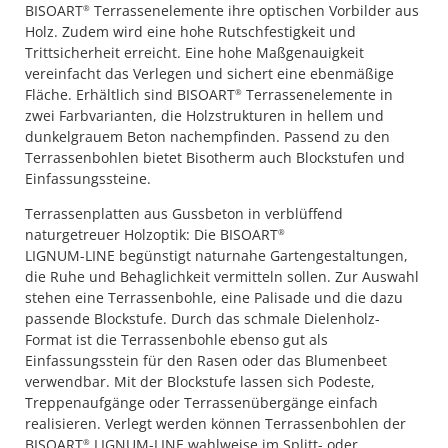
BISOART
Terrassenelemente ihre optischen Vorbilder aus
®
Holz. Zudem wird eine hohe Rutschfestigkeit und
Trittsicherheit erreicht. Eine hohe Maßgenauigkeit
vereinfacht das Verlegen und sichert eine ebenmäßige
Fläche. Erhältlich sind BISOART
Terrassenelemente in
®
zwei Farbvarianten, die Holzstrukturen in hellem und
dunkelgrauem Beton nachempfinden. Passend zu den
Terrassenbohlen bietet Bisotherm auch Blockstufen und
Einfassungssteine.
Terrassenplatten aus Gussbeton in verblüffend
naturgetreuer Holzoptik: Die BISOART
®
LIGNUM-LINE begünstigt naturnahe Gartengestaltungen,
die Ruhe und Behaglichkeit vermitteln sollen. Zur Auswahl
stehen eine Terrassenbohle, eine Palisade und die dazu
passende Blockstufe. Durch das schmale Dielenholz-
Format ist die Terrassenbohle ebenso gut als
Einfassungsstein für den Rasen oder das Blumenbeet
verwendbar. Mit der Blockstufe lassen sich Podeste,
Treppenaufgänge oder Terrassenübergänge einfach
realisieren. Verlegt werden können Terrassenbohlen der
BISOART
LIGNUM-LINE wahlweise im Splitt- oder
®