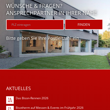
WÜNSCHE & FRAGEN?
ANSPRECHPARTNER IN IHRER NÄHE
Bitte geben Sie Ihre Postleitzahl ein.
AKTUELLES
Das Bison-Rennen 2026
14.
APR
Bisotherm auf Messen & Events im Frühjahr 2026
21.