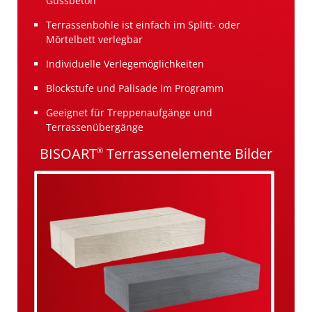
Gussbeton
Terrassenbohle ist einfach im Splitt- oder
Mörtelbett verlegbar
Individuelle Verlegemöglichkeiten
Blockstufe und Palisade im Programm
Geeignet für Treppenaufgänge und
Terrassenübergänge
BISOART
Terrassenelemente Bilder
®