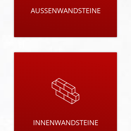
PRODUKTE ANSEHEN
INNENWANDSTEINE
Unsere Steinprogramme für die Innenwände
tragen entscheidend zum Qualitätsniveau des
gesamten Hauses bei und sind perfekt auf die
weiteren Baustoffe abgestimmt.