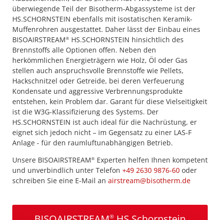
überwiegende Teil der Bisotherm-Abgassysteme ist der
HS.SCHORNSTEIN ebenfalls mit isostatischen Keramik-
Muffenrohren ausgestattet. Daher lässt der Einbau eines
BISO­AIR­STREAM
HS.SCHORNSTEIN hinsichtlich des
®
Brennstoffs alle Optionen offen. Neben den
herkömmlichen Energieträgern wie Holz, Öl oder Gas
stellen auch anspruchsvolle Brennstoffe wie Pellets,
Hackschnitzel oder Getreide, bei deren Verfeuerung
Kondensate und aggressive Verbrennungsprodukte
entstehen, kein Problem dar. Garant für diese Vielseitigkeit
ist die W3G-Klassifizierung des Systems. Der
HS.SCHORNSTEIN ist auch ideal für die Nachrüstung, er
eignet sich jedoch nicht – im Gegensatz zu einer LAS-F
Anlage - für den raumluftunabhängigen Betrieb.
Unsere BISOAIRSTREAM
Experten helfen Ihnen kompetent
®
und unverbindlich unter Telefon
+49 2630 9876-60
oder
schreiben Sie eine E-Mail an
airstream@bisotherm.de
BISOAIRSTREAM
HS.Schornstein
®