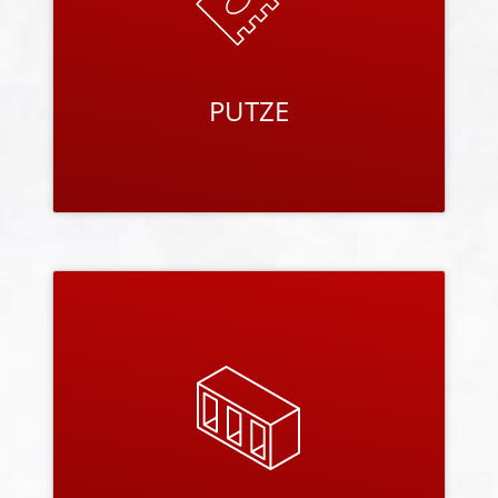
Bisotherm-Mauerwerk auf höchstem Niveau.
PRODUKTE ANSEHEN
AUSSENWANDSTEINE
Die Bisotherm-Außenwand-Mauersteine stehen
für hohe Qualität und damit für eine nachhaltige
Wertentwicklung von Häusern aus Bisotherm-
Mauerwerk.