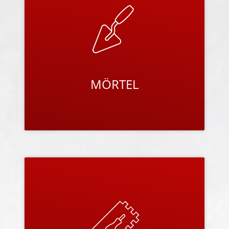
Mit individuell und fein abgestimmten
Mörtelprodukten zeigt Bisotherm seine ganze
Performance der ökologischen und
hochwärmedämmenden Mauersteinprodukte.
PRODUKTE ANSEHEN
PUTZE
Das ökologische Kalk-Putz-System BISOGREEN
®
-Putze optimieren die
und weitere BISOGREEN
®
-, bzw.
einzigartigen Vorzüge von BISOGREEN
®