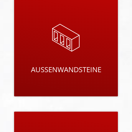
AUSSENWANDSTEINE
Die Bisotherm-Außenwand-Mauersteine stehen
für hohe Qualität und damit für eine nachhaltige
Wertentwicklung von Häusern aus Bisotherm-
Mauerwerk.
PRODUKTE ANSEHEN
INNENWANDSTEINE