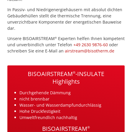
In Passiv- und Niedrigenergiehäusern mit absolut dichten
Gebäudehüllen stellt die thermische Trennung, eine
unverzichtbare Komponente der energetischen Bauweise
dar.
Unsere BISOAIRSTREAM
Experten helfen Ihnen kompetent
®
und unverbindlich unter Telefon
+49 2630 9876-60
oder
schreiben Sie eine E-Mail an
airstream@bisotherm.de
BISOAIRSTREAM
-INSULATE
®
Highlights
Durchgehende Dämmung
nicht brennbar
Wasser- und Wasserdampfundurchlässig
Hohe Druckfestigkeit
Umweltfreundlich nachhaltig
BISOAIRSTREAM
®