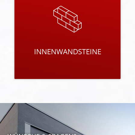
Unsere Steinprogramme für die Innenwände
tragen entscheidend zum Qualitätsniveau des
gesamten Hauses bei und sind perfekt auf die
weiteren Baustoffe abgestimmt.
PRODUKTE ANSEHEN