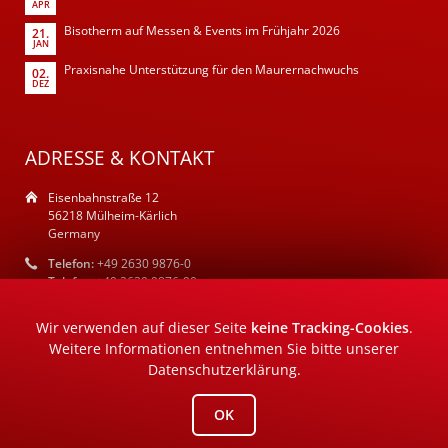
APR
Bisotherm auf Messen & Events im Frühjahr 2026
21.
JAN
Praxisnahe Unterstützung für den Maurernachwuchs
02.
DEZ
ADRESSE & KONTAKT
Eisenbahnstraße 12
56218 Mülheim-Kärlich
Germany
Telefon:
+49 2630 9876-0
Telefax:
+49 2630 9876-90
E-Mail:
info@bisotherm.de
Wir verwenden auf dieser Seite
keine Tracking-Cookies
.
Weitere Informationen entnehmen Sie bitte unserer
Datenschutzerklärung
.
OK
Impressum
Datenschutz
AGB
©2026 ROTH – AGENTUR FÜR MARKENWERBUNG