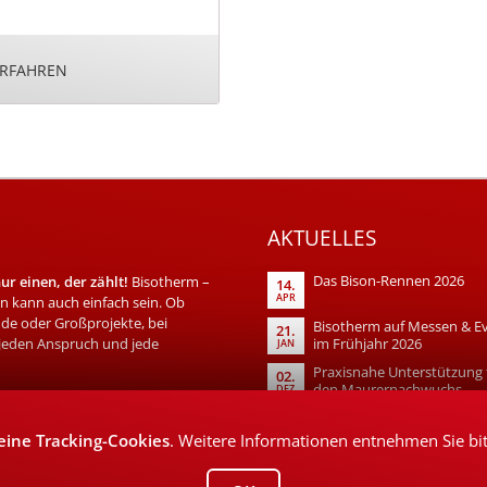
ERFAHREN
AKTUELLES
Das Bison-Rennen 2026
r einen, der zählt!
Bisotherm –
14.
APR
 kann auch einfach sein. Ob
de oder Großprojekte, bei
Bisotherm auf Messen & E
21.
 jeden Anspruch und jede
im Frühjahr 2026
JAN
Praxisnahe Unterstützung 
02.
den Maurernachwuchs
DEZ
eine Tracking-Cookies
. Weitere Informationen entnehmen Sie bi