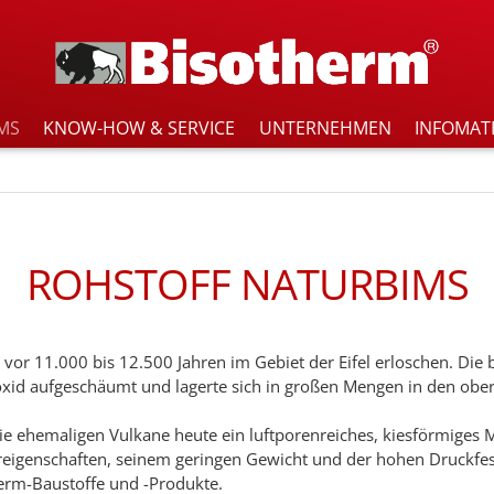
MS
KNOW-HOW & SERVICE
UNTERNEHMEN
INFOMAT
ROHSTOFF NATURBIMS
d vor 11.000 bis 12.500 Jahren im Gebiet der Eifel erloschen. Di
d aufgeschäumt und lagerte sich in großen Mengen in den obers
die ehemaligen Vulkane heute ein luftporenreiches, kiesförmiges M
reigenschaften, seinem geringen Gewicht und der hohen Druckfesti
erm-Baustoffe und -Produkte.