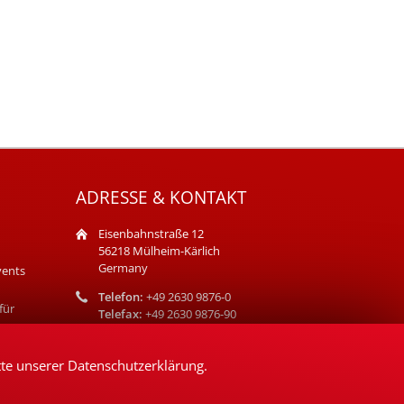
ADRESSE & KONTAKT
Eisenbahnstraße 12
56218 Mülheim-Kärlich
Germany
vents
Telefon:
+49 2630 9876-0
für
Telefax:
+49 2630 9876-90
E-Mail:
info@bisotherm.de
tte unserer
Datenschutzerklärung
.