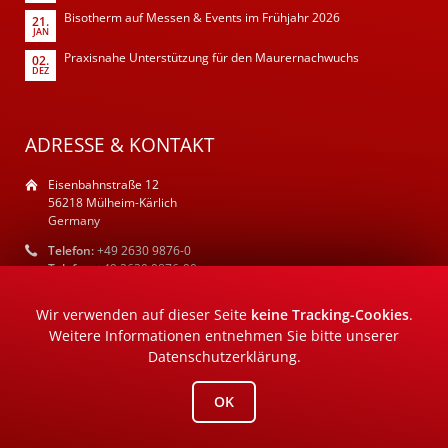
Bisotherm auf Messen & Events im Frühjahr 2026
21.
JAN
Praxisnahe Unterstützung für den Maurernachwuchs
02.
DEZ
ADRESSE & KONTAKT
Eisenbahnstraße 12
56218 Mülheim-Kärlich
Germany
Telefon:
+49 2630 9876-0
Telefax:
+49 2630 9876-90
E-Mail:
info@bisotherm.de
Wir verwenden auf dieser Seite
keine Tracking-Cookies
.
Weitere Informationen entnehmen Sie bitte unserer
Datenschutzerklärung
.
OK
Impressum
Datenschutz
AGB
©2026 ROTH – AGENTUR FÜR MARKENWERBUNG